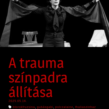
SAJTÓ
A trauma
színpadra
állítása
2025.05.16.
btorokfruzsina
,
gubásgabi
,
polczalaine
,
thaliaszinhaz