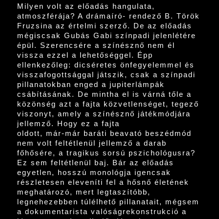
Milyen volt az előadás hangulata,
atmoszférája? A drámaíró- rendező B. Török
Fruzsina az értelmi szerző. De az előadás
mégiscsak Gubás Gabi színpadi jelenlétére
épül. Szerencsére a színésznő nem él
vissza ezzel a lehetőséggel. Épp
ellenkezőleg: dicséretes önfegyelemmel és
visszafogottsággal játszik, csak a színpadi
pillanatokban enged a jupiterlámpák
csábításának. De mintha el is várná tőle a
közönség azt a fajta közvetlenséget, tegező
viszonyt, amely a színésznő játékmódjára
jellemző. Hogy ez a fajta
oldott, már-már baráti beavató beszédmód
nem volt feltétlenül jellemző a darab
főhősére, a tragikus sorsú pszichológusra?
Ez sem feltétlenül baj. Bár az előadás
egyetlen, hosszú monológja igencsak
részletesen eleveníti fel a hősnő életének
meghatározó, mert legtaszítóbb,
legnehezebben túlélhető pillanatait, mégsem
a dokumentarista valóságrekonstrukció a