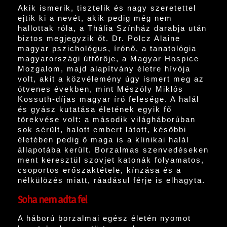
Akik ismerik, tisztelik és nagy szeretettel
ejtik ki a nevét, akik pedig még nem
hallottak róla, a Thália Színház darabja után
biztos megjegyzik őt. Dr. Polcz Alaine
magyar pszichológus, írónő, a tanatológia
magyarországi úttörője, a Magyar Hospice
Mozgalom, majd alapítvány életre hívója
volt, akit a közvélemény úgy ismert meg az
ötvenes években, mint Mészöly Miklós
Kossuth-díjas magyar író felesége. A halál
és gyász kutatása életének egyik fő
törekvése volt: a második világháborúban
sok sérült, halott embert látott, későbbi
életében pedig ő maga is a klinikai halál
állapotába került. Borzalmas szenvedéseken
ment keresztül szovjet katonák folyamatos,
csoportos erőszaktétele, kínzása és a
nélkülözés miatt, ráadásul férje is elhagyta.
Soha nem adta fel
A háború borzalmai egész életén nyomot