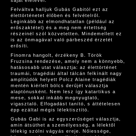
saját életével.
Felváltva halljuk Gubás Gabitól ezt az
élettörténetet élőben és felvételről.
Leginkább az elmondhatatlan (például az
erőszaktétel) és a meg nem értettség
részeinél szól közvetetten. Mindemellett ez
is az önmagával való párbeszéd érzetét
erősíti.
Finomra hangolt, érzékeny B. Török
Fruzsina rendezése, amely nem a könnyebb,
hatásosabb utat választja: az élettörténet
traumái, tragédiái által tálcán felkínált nagy
amplitúdók helyett Polcz Alaine tragédiák
mentén kiérlelt bölcs derűjét választja
alaptónusként. Nem lesz így katartikus a
mese, sokkal inkább megnyugtató,
vigasztaló. Elfogadást tanító, s áttételesen
épp ezáltal mégis lélektisztító.
Gubás Gabi is az egyszerűséget választja,
amin átsüthet a személyesség, a lélektől
lélekig szólni vágyás ereje. Nőiessége,