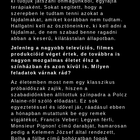
ki tudjuk játszani önmagunkból, egyfajta
terápiaként. Sokat segített, hogy a
szerepben le tudtam tenni azokat a
fájdalmakat, amiket korábban nem tudtam.
Hallgatni kell az ösztöneinkre, ki kell adni a
fájdalmat, de nem szabad benne ragadni
abban a keserű, kilátástalan állapotban.
Jelenleg a nagyobb televíziós, filmes
produkcióid véget értek, de továbbra is
nagyon mozgalmas életet élsz a
színházban és azon kívül is. Milyen
feladatok várnak rád?
Az életemben most nem egy klasszikus
próbaidőszak zajlik, hiszen a
szabadidőnkben állítottuk színpadra a Polcz
Alaine-ről szóló előadást. Ez sok
egyeztetéssel és idővel jár, ráadásul ebben
a hónapban mutattunk be egy remek
vígjátékot, Francis Veber: Legyen férfi,
Monsieur Pignon! című darabját, hamarosan
pedig a Kelemen József által rendezett,
Bolha a fülbe című bohózatban fogok