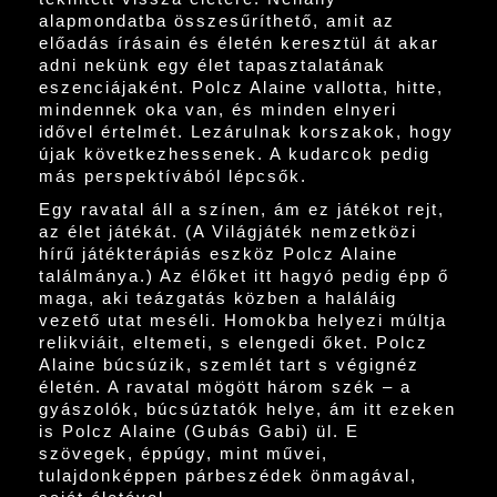
alapmondatba összesűríthető, amit az
előadás írásain és életén keresztül át akar
adni nekünk egy élet tapasztalatának
eszenciájaként. Polcz Alaine vallotta, hitte,
mindennek oka van, és minden elnyeri
idővel értelmét. Lezárulnak korszakok, hogy
újak következhessenek. A kudarcok pedig
más perspektívából lépcsők.
Egy ravatal áll a színen, ám ez játékot rejt,
az élet játékát. (A Világjáték nemzetközi
hírű játékterápiás eszköz Polcz Alaine
találmánya.) Az élőket itt hagyó pedig épp ő
maga, aki teázgatás közben a haláláig
vezető utat meséli. Homokba helyezi múltja
relikviáit, eltemeti, s elengedi őket. Polcz
Alaine búcsúzik, szemlét tart s végignéz
életén. A ravatal mögött három szék – a
gyászolók, búcsúztatók helye, ám itt ezeken
is Polcz Alaine (Gubás Gabi) ül. E
szövegek, éppúgy, mint művei,
tulajdonképpen párbeszédek önmagával,