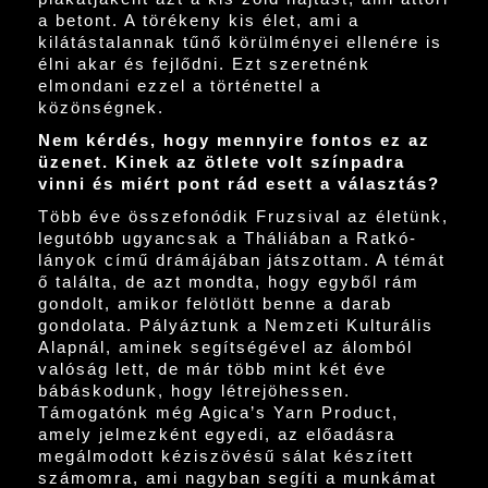
a betont. A törékeny kis élet, ami a
kilátástalannak tűnő körülményei ellenére is
élni akar és fejlődni. Ezt szeretnénk
elmondani ezzel a történettel a
közönségnek.
Nem kérdés, hogy mennyire fontos ez az
üzenet. Kinek az ötlete volt színpadra
vinni és miért pont rád esett a választás?
Több éve összefonódik Fruzsival az életünk,
legutóbb ugyancsak a Tháliában a Ratkó-
lányok című drámájában játszottam. A témát
ő találta, de azt mondta, hogy egyből rám
gondolt, amikor felötlött benne a darab
gondolata. Pályáztunk a Nemzeti Kulturális
Alapnál, aminek segítségével az álomból
valóság lett, de már több mint két éve
bábáskodunk, hogy létrejöhessen.
Támogatónk még Agica’s Yarn Product,
amely jelmezként egyedi, az előadásra
megálmodott kéziszövésű sálat készített
számomra, ami nagyban segíti a munkámat