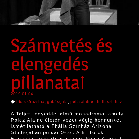
Számvetés és
elengedés
pillanatai
2019.01.04.
btorokfruzsina
,
gubásgabi
,
polczalaine
,
thaliaszinhaz
A Teljes lényeddel című monodráma, amely
Polcz Alaine életén vezet végig bennünket,
ismét látható a Thália Színház Arizona
Stúdiójában január 9-től. A B. Török
Fruzsina rendezte darabban Polcz Alaine-t