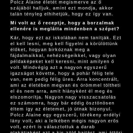
Polcz Alaine életét megismerve az ő
szájából halljuk, amint ezt mondja, akkor
talán tényleg elhihetjük, hogy ez így van.
Mi volt az ő receptje, hogy a borzalmak
ellenére is meglátta mindenben a szépet?
Kár, hogy ezt az iskolában nem tanítják. Ezt
el kell lesni, meg kell figyelni a körülöttünk
élőket, hogyan birkóznak meg a
fájdalmaikkal, nehézségeikkel, vagy olyan
példaképeket kell keresni, mint amilyen ő
volt. Mindvégig azt a nagyon egyszerű
igazságot követte, hogy a pohár félig tele
van, nem pedig félig üres. Arra koncentrált,
ami az életében megvan és örömmel töltheti
el és nem arra, amit hiányként él meg és
elszomorítja. Nagyon nagy visszacsatolás
ez számomra, hogy bár eddig ösztönösen
éltem így az életemet, jó útnak bizonyul.
Polcz Alaine egy egyszerű, törékeny erdélyi
lány volt, aki a lelkében mégis nagyon erős
volt, ezért is választottuk a darab
plakátjaként azt a kis zöld hajtást, ami áttöri