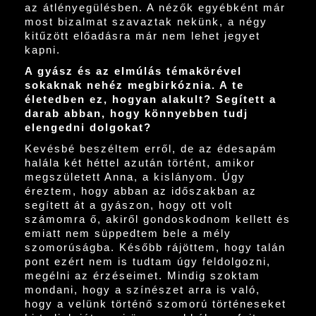
az átlényegülésben. A nézők egyébként már
most bizalmat szavaztak nekünk, a négy
kitűzött előadásra már nem lehet jegyet
kapni.
A gyász és az elmúlás témakörével
sokaknak nehéz megbirkóznia. A te
életedben ez, hogyan alakult? Segített a
darab abban, hogy könnyebben tudj
elengedni dolgokat?
Kevésbé beszéltem erről, de az édesapám
halála két héttel azután történt, amikor
megszületett Anna, a kislányom. Úgy
éreztem, hogy abban az időszakban az
segített át a gyászon, hogy ott volt
számomra ő, akiről gondoskodnom kellett és
emiatt nem süppedtem bele a mély
szomorúságba. Később rájöttem, hogy talán
pont ezért nem is tudtam úgy feldolgozni,
megélni az érzéseimet. Mindig szoktam
mondani, hogy a színészet arra is való,
hogy a velünk történő szomorú történeseket