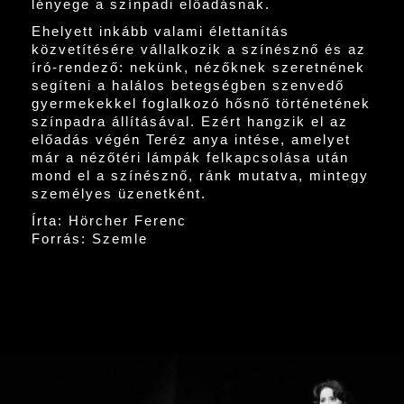
lényege a színpadi előadásnak.
Ehelyett inkább valami élettanítás
közvetítésére vállalkozik a színésznő és az
író-rendező: nekünk, nézőknek szeretnének
segíteni a halálos betegségben szenvedő
gyermekekkel foglalkozó hősnő történetének
színpadra állításával. Ezért hangzik el az
előadás végén Teréz anya intése, amelyet
már a nézőtéri lámpák felkapcsolása után
mond el a színésznő, ránk mutatva, mintegy
személyes üzenetként.
Írta: Hörcher Ferenc
Forrás: Szemle