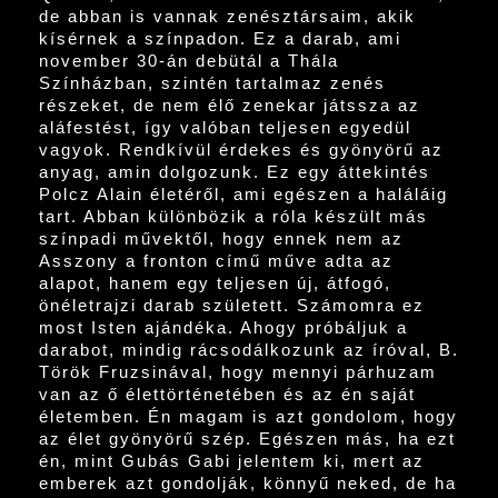
de abban is vannak zenésztársaim, akik
kísérnek a színpadon. Ez a darab, ami
november 30-án debütál a Thála
Színházban, szintén tartalmaz zenés
részeket, de nem élő zenekar játssza az
aláfestést, így valóban teljesen egyedül
vagyok. Rendkívül érdekes és gyönyörű az
anyag, amin dolgozunk. Ez egy áttekintés
Polcz Alain életéről, ami egészen a haláláig
tart. Abban különbözik a róla készült más
színpadi művektől, hogy ennek nem az
Asszony a fronton című műve adta az
alapot, hanem egy teljesen új, átfogó,
önéletrajzi darab született. Számomra ez
most Isten ajándéka. Ahogy próbáljuk a
darabot, mindig rácsodálkozunk az íróval, B.
Török Fruzsinával, hogy mennyi párhuzam
van az ő élettörténetében és az én saját
életemben. Én magam is azt gondolom, hogy
az élet gyönyörű szép. Egészen más, ha ezt
én, mint Gubás Gabi jelentem ki, mert az
emberek azt gondolják, könnyű neked, de ha