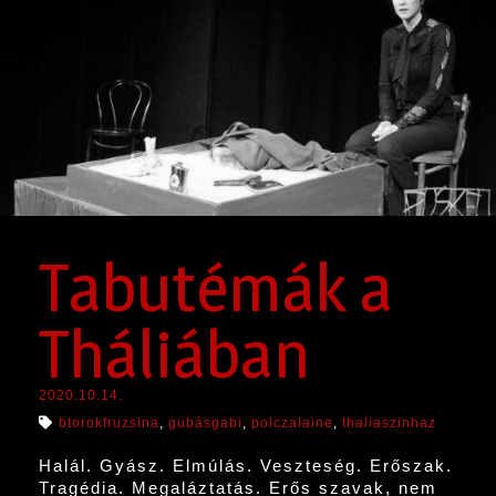
Tabutémák a
Tháliában
2020.10.14.
btorokfruzsina
,
gubásgabi
,
polczalaine
,
thaliaszinhaz
Halál. Gyász. Elmúlás. Veszteség. Erőszak.
Tragédia. Megaláztatás. Erős szavak, nem