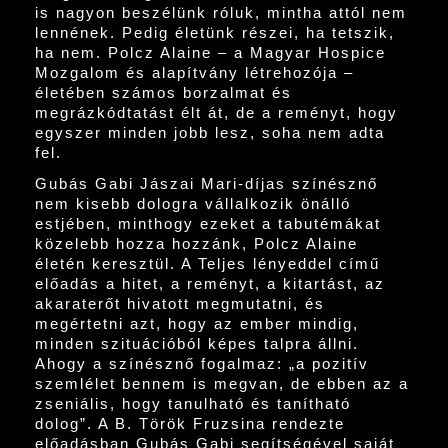
is nagyon beszélünk róluk, mintha attól nem
lennének. Pedig életünk részei, ha tetszik,
ha nem. Polcz Alaine – a Magyar Hospice
Mozgalom és alapítvány létrehozója –
életében számos borzalmat és
megrázkódtatást élt át, de a reményt, hogy
egyszer minden jobb lesz, soha nem adta
fel.
Gubás Gabi Jászai Mari-díjas színésznő
nem kisebb dologra vállalkozik önálló
estjében, minthogy ezeket a tabutémákat
közelebb hozza hozzánk, Polcz Alaine
életén keresztül. A Teljes lényeddel című
előadás a hitet, a reményt, a kitartást, az
akaraterőt hivatott megmutatni, és
megértetni azt, hogy az ember mindig,
minden szituációból képes talpra állni.
Ahogy a színésznő fogalmaz: „a pozitív
szemlélet bennem is megvan, de ebben az a
zseniális, hogy tanulható és tanítható
dolog”. A B. Török Fruzsina rendezte
előadásban Gubás Gabi segítségével saját