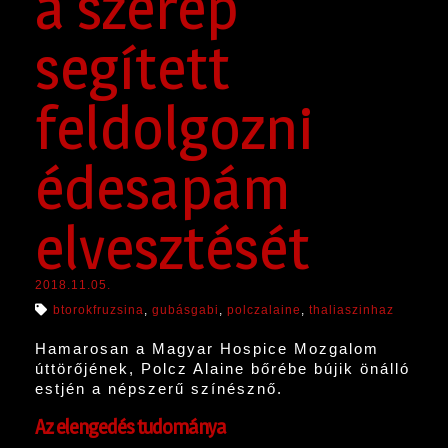
a szerep
segített
feldolgozni
édesapám
elvesztését
2018.11.05.
btorokfruzsina
,
gubásgabi
,
polczalaine
,
thaliaszinhaz
Hamarosan a Magyar Hospice Mozgalom
úttörőjének, Polcz Alaine bőrébe bújik önálló
estjén a népszerű színésznő.
Az elengedés tudománya