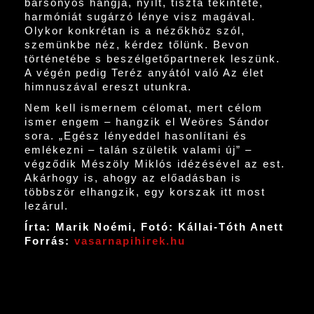
bársonyos hangja, nyílt, tiszta tekintete,
harmóniát sugárzó lénye visz magával.
Olykor konkrétan is a nézőkhöz szól,
szemünkbe néz, kérdez tőlünk. Bevon
történetébe s beszélgetőpartnerek leszünk.
A végén pedig Teréz anyától való Az élet
himnuszával ereszt utunkra.
Nem kell ismernem célomat, mert célom
ismer engem – hangzik el Weöres Sándor
sora. „Egész lényeddel hasonlítani és
emlékezni – talán születik valami új” –
végződik Mészöly Miklós idézésével az est.
Akárhogy is, ahogy az előadásban is
többször elhangzik, egy korszak itt most
lezárul.
Írta: Marik Noémi, Fotó: Kállai-Tóth Anett
Forrás:
vasarnapihirek.hu