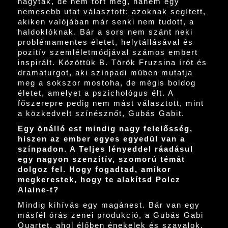
hagytak, de nem tört meg, hanem egy
nemesebb utat választott: azoknak segített,
akiken valójában már senki nem tudott, a
haldoklóknak. Bár a sors nem szánt neki
problémamentes életet, helytállásával és
pozitív szemléletmódjával számos embert
inspirált. Közöttük B. Török Fruzsina írót és
dramaturgot, aki színpadi műben mutatja
meg a sokszor mostoha, de mégis boldog
életet, amelyet a pszichológus élt. A
főszerepre pedig nem mást választott, mint
a közkedvelt színésznőt, Gubás Gabit.
Egy önálló est mindig nagy felelősség,
hiszen az ember egyes egyedül van a
színpadon. A Teljes lényeddel ráadásul
egy nagyon szenzitív, szomorú témát
dolgoz fel. Hogy fogadtad, amikor
megkerestek, hogy te alakítsd Polcz
Alaine-t?
Mindig kihívás egy magánest. Bár van egy
másfél órás zenei produkció, a Gubás Gabi
Quartet, ahol élőben énekelek és szavalok,