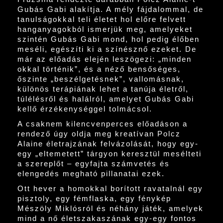
Gubás Gabi alakítja. A mély fájdalommal, de
tanulságokkal teli életet hol előre felvett
hanganyagokból ismerjük meg, amelyeket
szintén Gubás Gabi mond, hol pedig élőben
meséli, egészíti ki a színésznő ezeket. De
már az előadás elején leszögezi: „minden
okkal történik”, és a néző bensőséges,
őszinte „beszélgetésnek”, vallomásnak,
különös terápiának lehet a tanúja életről,
túlélésről és halálról, amelyet Gubás Gabi
kellő érzékenységgel tolmácsol.
A csaknem kilencvenperces előadáson a
rendező úgy oldja meg kreatívan Polcz
Alaine életrajzának felvázolását, hogy egy-
egy „eltemetett” tárgyon keresztül mesélteti
a szereplőt – egyfajta számvetés és
elengedés megható pillanatai ezek.
Ott hever a homokkal borított ravatalnál egy
pisztoly, egy fémflaska, egy fénykép
Mészöly Miklósról és néhány játék, amelyek
mind a nő életszakaszának egy-egy fontos