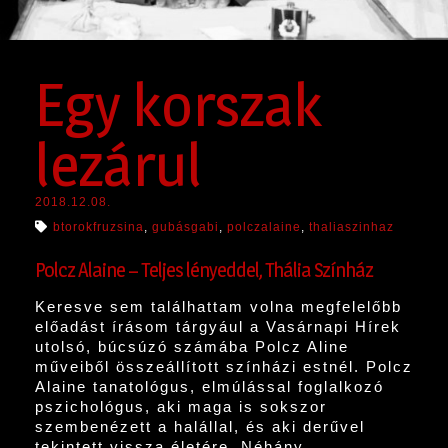
Egy korszak
lezárul
2018.12.08.
btorokfruzsina
,
gubásgabi
,
polczalaine
,
thaliaszinhaz
Polcz Alaine – Teljes lényeddel, Thália Színház
Keresve sem találhattam volna megfelelőbb
előadást írásom tárgyául a Vasárnapi Hírek
utolsó, búcsúzó számába Polcz Aline
műveiből összeállított színházi estnél. Polcz
Alaine tanatológus, elmúlással foglalkozó
pszichológus, aki maga is sokszor
szembenézett a halállal, és aki derűvel
tekintett vissza életére. Néhány