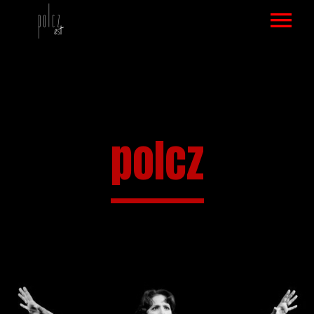
SZÍNLAP
ELŐADÁSOK
VIDEÓAJÁNLÓ
polcz
KÉPGALÉRIA
ELŐADÁS KÉPEK
VISSZHANG
DRÁMAFOGLALKOZÁS KÉPEK
NÉZŐK MONDTÁK
DRÁMAFOGLALKOZÁS
VISSZAJELZÉS
KAPCSOLAT
VENDÉGKÖNYV