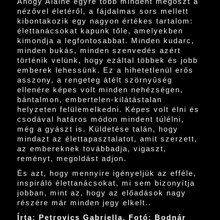
Ahogy Alaine egyre több mindent megoszt a
nézővel életéről, a fájdalmas sors mellett
kibontakozik egy nagyon értékes tartalom:
élettanácsokat kapunk tőle, amelyekben
kimondja a legfontosabbat. Minden kudarc,
minden bukás, minden szenvedés azért
történik velünk, hogy ezáltal többek és jobb
emberek lehessünk. Ez a hihetetlenül erős
asszony, a rengeteg átélt szörnyűség
ellenére képes volt minden nehézségen,
bántalmon, embertelen-kilátástalan
helyzeten felülemelkedni. Képes volt élni és
csodával határos módon mindent túlélni,
még a gyászt is. Küldetése talán, hogy
mindazt az élettapasztalatot, amit szerzett,
az embereknek továbbadja, vigaszt,
reményt, megoldást adjon.
És azt, hogy mennyire igényeljük az efféle,
inspiráló élettanácsokat, mi sem bizonyítja
jobban, mint az, hogy az előadások nagy
részére már minden jegy elkelt..
Írta: Petrovics Gabriella, Fotó: Bodnár