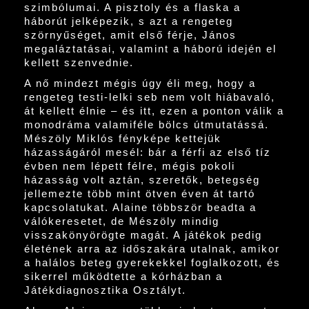
szimbólumai. A pisztoly és a flaska a
háborút jelképezik, s azt a rengeteg
szörnyűséget, amit első férje, János
megaláztatásai, valamint a háború idején el
kellett szenvednie.
A nő mindezt mégis úgy éli meg, hogy a
rengeteg testi-lelki seb nem volt hiábavaló,
át kellett élnie – és itt, ezen a ponton válik a
monodráma valamiféle bölcs útmutatássá.
Mészöly Miklós fényképe kettejük
házasságáról mesél: bár a férfi az első tíz
évben nem lépett félre, mégis pokoli
házasság volt aztán, szeretők, betegség
jellemezte több mint ötven éven át tartó
kapcsolatukat. Alaine többször beadta a
válókeresetet, de Mészöly mindig
visszakönyörögte magát. A játékok pedig
életének arra az időszakára utalnak, amikor
a halálos beteg gyerekekkel foglalkozott, és
sikerrel működtette a kórházban a
Játékdiagnosztika Osztályt.