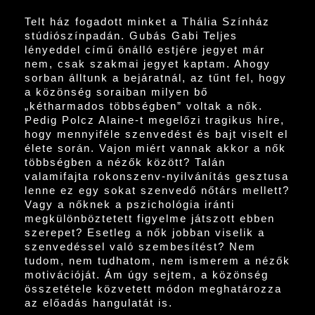
Telt ház fogadott minket a Thália Színház
stúdiószínpadán. Gubás Gabi Teljes
lényeddel című önálló estjére jegyet már
nem, csak szakmai jegyet kaptam. Ahogy
sorban álltunk a bejáratnál, az tűnt fel, hogy
a közönség soraiban milyen bő
„kétharmados többségben” voltak a nők.
Pedig Polcz Alaine-t megelőzi tragikus híre,
hogy mennyiféle szenvedést és bajt viselt el
élete során. Vajon miért vannak akkor a nők
többségben a nézők között? Talán
valamifajta rokonszenv-nyilvánítás gesztusa
lenne ez egy sokat szenvedő nőtárs mellett?
Vagy a nőknek a pszichológia iránti
megkülönböztetett figyelme játszott ebben
szerepet? Esetleg a nők jobban viselik a
szenvedéssel való szembesítést? Nem
tudom, nem tudhatom, nem ismerem a nézők
motivációját. Ám úgy sejtem, a közönség
összetétele közvetett módon meghatározza
az előadás hangulatát is.