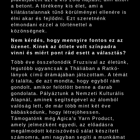
a betont. A törékeny kis élet, ami a
kilátástalannak tűnő körülményei ellenére is
élni akar és fejlődni. Ezt szeretnénk
elmondani ezzel a történettel a
közönségnek.
Nem kérdés, hogy mennyire fontos ez az
üzenet. Kinek az ötlete volt színpadra
vinni és miért pont rád esett a választás?
Több éve összefonódik Fruzsival az életünk,
legutóbb ugyancsak a Tháliában a Ratkó-
lányok című drámájában játszottam. A témát
ő találta, de azt mondta, hogy egyből rám
gondolt, amikor felötlött benne a darab
gondolata. Pályáztunk a Nemzeti Kulturális
Alapnál, aminek segítségével az álomból
valóság lett, de már több mint két éve
bábáskodunk, hogy létrejöhessen.
Támogatónk még Agica’s Yarn Product,
amely jelmezként egyedi, az előadásra
megálmodott kéziszövésű sálat készített
számomra, ami nagyban segíti a munkámat