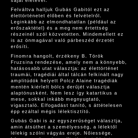
saját életével.
Felváltva halljuk Gubás Gabitól ezt az
élettörténetet élőben és felvételről.
Leginkább az elmondhatatlan (például az
erőszaktétel) és a meg nem értettség
részeinél szól közvetetten. Mindemellett ez
is az önmagával való párbeszéd érzetét
erősíti.
Finomra hangolt, érzékeny B. Török
Fruzsina rendezése, amely nem a könnyebb,
hatásosabb utat választja: az élettörténet
traumái, tragédiái által tálcán felkínált nagy
amplitúdók helyett Polcz Alaine tragédiák
mentén kiérlelt bölcs derűjét választja
alaptónusként. Nem lesz így katartikus a
mese, sokkal inkább megnyugtató,
vigasztaló. Elfogadást tanító, s áttételesen
épp ezáltal mégis lélektisztító.
Gubás Gabi is az egyszerűséget választja,
amin átsüthet a személyesség, a lélektől
lélekig szólni vágyás ereje. Nőiessége,