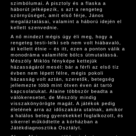
szimbólumai. A pisztoly és a flaska a
háborút jelképezik, s azt a rengeteg
szörnyűséget, amit első férje, János
megaláztatásai, valamint a háború idején el
kellett szenvednie.
A nő mindezt mégis úgy éli meg, hogy a
rengeteg testi-lelki seb nem volt hiábavaló,
át kellett élnie – és itt, ezen a ponton válik a
monodráma valamiféle bölcs útmutatássá.
Mészöly Miklós fényképe kettejük
házasságáról mesél: bár a férfi az első tíz
évben nem lépett félre, mégis pokoli
házasság volt aztán, szeretők, betegség
jellemezte több mint ötven éven át tartó
kapcsolatukat. Alaine többször beadta a
válókeresetet, de Mészöly mindig
visszakönyörögte magát. A játékok pedig
életének arra az időszakára utalnak, amikor
a halálos beteg gyerekekkel foglalkozott, és
sikerrel működtette a kórházban a
Játékdiagnosztika Osztályt.