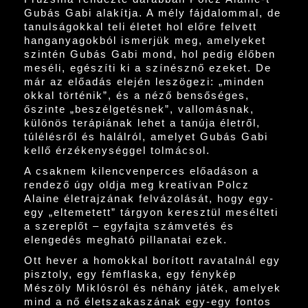
Gubás Gabi alakítja. A mély fájdalommal, de
tanulságokkal teli életet hol előre felvett
hanganyagokból ismerjük meg, amelyeket
szintén Gubás Gabi mond, hol pedig élőben
meséli, egészíti ki a színésznő ezeket. De
már az előadás elején leszögezi: „minden
okkal történik”, és a néző bensőséges,
őszinte „beszélgetésnek”, vallomásnak,
különös terápiának lehet a tanúja életről,
túlélésről és halálról, amelyet Gubás Gabi
kellő érzékenységgel tolmácsol.
A csaknem kilencvenperces előadáson a
rendező úgy oldja meg kreatívan Polcz
Alaine életrajzának felvázolását, hogy egy-
egy „eltemetett” tárgyon keresztül mesélteti
a szereplőt – egyfajta számvetés és
elengedés megható pillanatai ezek.
Ott hever a homokkal borított ravatalnál egy
pisztoly, egy fémflaska, egy fénykép
Mészöly Miklósról és néhány játék, amelyek
mind a nő életszakaszának egy-egy fontos