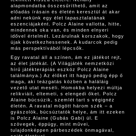
alapmondatba összesűríthető, amit az
előadás írásain és életén keresztül át akar
adni nekünk egy élet tapasztalatának
eszenciájaként. Polcz Alaine vallotta, hitte,
mindennek oka van, és minden elnyeri
idővel értelmét. Lezárulnak korszakok, hogy
újak következhessenek. A kudarcok pedig
más perspektívából lépcsők.
Egy ravatal áll a színen, ám ez játékot rejt,
az élet játékát. (A Világjáték nemzetközi
hírű játékterápiás eszköz Polcz Alaine
találmánya.) Az élőket itt hagyó pedig épp ő
maga, aki teázgatás közben a haláláig
vezető utat meséli. Homokba helyezi múltja
relikviáit, eltemeti, s elengedi őket. Polcz
Alaine búcsúzik, szemlét tart s végignéz
életén. A ravatal mögött három szék – a
gyászolók, búcsúztatók helye, ám itt ezeken
is Polcz Alaine (Gubás Gabi) ül. E
szövegek, éppúgy, mint művei,
tulajdonképpen párbeszédek önmagával,