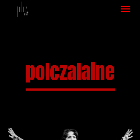
SZÍNLAP
ELŐADÁSOK
VIDEÓAJÁNLÓ
polczalaine
KÉPGALÉRIA
ELŐADÁS KÉPEK
VISSZHANG
DRÁMAFOGLALKOZÁS KÉPEK
NÉZŐK MONDTÁK
DRÁMAFOGLALKOZÁS
VISSZAJELZÉS
KAPCSOLAT
VENDÉGKÖNYV