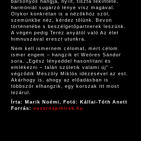
bársonyos hangja, nyílt, tiszta tekintete,
harmóniát sugárzó lénye visz magával.
Olykor konkrétan is a nézőkhöz szól,
szemünkbe néz, kérdez tőlünk. Bevon
történetébe s beszélgetőpartnerek leszünk.
A végén pedig Teréz anyától való Az élet
himnuszával ereszt utunkra.
Nem kell ismernem célomat, mert célom
ismer engem – hangzik el Weöres Sándor
sora. „Egész lényeddel hasonlítani és
emlékezni – talán születik valami új” –
végződik Mészöly Miklós idézésével az est.
Akárhogy is, ahogy az előadásban is
többször elhangzik, egy korszak itt most
lezárul.
Írta: Marik Noémi, Fotó: Kállai-Tóth Anett
Forrás:
vasarnapihirek.hu