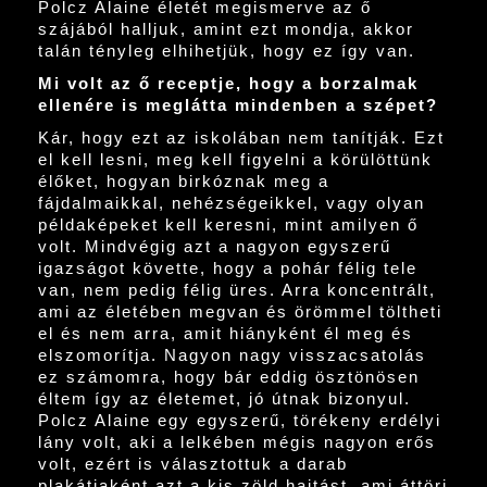
Polcz Alaine életét megismerve az ő
szájából halljuk, amint ezt mondja, akkor
talán tényleg elhihetjük, hogy ez így van.
Mi volt az ő receptje, hogy a borzalmak
ellenére is meglátta mindenben a szépet?
Kár, hogy ezt az iskolában nem tanítják. Ezt
el kell lesni, meg kell figyelni a körülöttünk
élőket, hogyan birkóznak meg a
fájdalmaikkal, nehézségeikkel, vagy olyan
példaképeket kell keresni, mint amilyen ő
volt. Mindvégig azt a nagyon egyszerű
igazságot követte, hogy a pohár félig tele
van, nem pedig félig üres. Arra koncentrált,
ami az életében megvan és örömmel töltheti
el és nem arra, amit hiányként él meg és
elszomorítja. Nagyon nagy visszacsatolás
ez számomra, hogy bár eddig ösztönösen
éltem így az életemet, jó útnak bizonyul.
Polcz Alaine egy egyszerű, törékeny erdélyi
lány volt, aki a lelkében mégis nagyon erős
volt, ezért is választottuk a darab
plakátjaként azt a kis zöld hajtást, ami áttöri