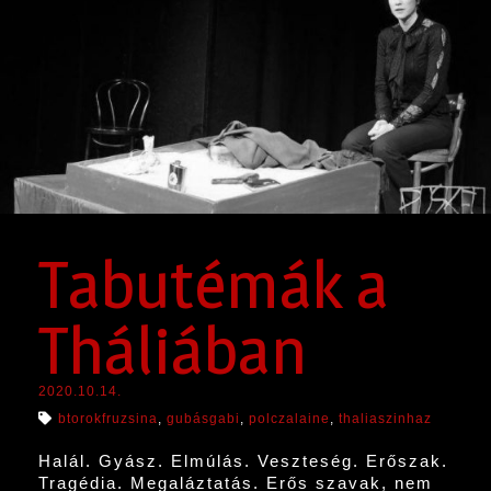
Tabutémák a
Tháliában
2020.10.14.
btorokfruzsina
,
gubásgabi
,
polczalaine
,
thaliaszinhaz
Halál. Gyász. Elmúlás. Veszteség. Erőszak.
Tragédia. Megaláztatás. Erős szavak, nem