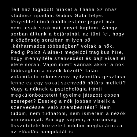
Telt ház fogadott minket a Thália Színház
stúdiószínpadán. Gubás Gabi Teljes
lényeddel című önálló estjére jegyet már
nem, csak szakmai jegyet kaptam. Ahogy
sorban álltunk a bejáratnál, az tűnt fel, hogy
a közönség soraiban milyen bő
„kétharmados többségben” voltak a nők.
Pedig Polcz Alaine-t megelőzi tragikus híre,
hogy mennyiféle szenvedést és bajt viselt el
élete során. Vajon miért vannak akkor a nők
többségben a nézők között? Talán
valamifajta rokonszenv-nyilvánítás gesztusa
lenne ez egy sokat szenvedő nőtárs mellett?
Vagy a nőknek a pszichológia iránti
megkülönböztetett figyelme játszott ebben
szerepet? Esetleg a nők jobban viselik a
szenvedéssel való szembesítést? Nem
tudom, nem tudhatom, nem ismerem a nézők
motivációját. Ám úgy sejtem, a közönség
összetétele közvetett módon meghatározza
az előadás hangulatát is.