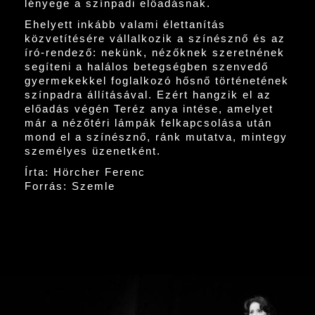
lényege a színpadi előadásnak.
Ehelyett inkább valami élettanítás
közvetítésére vállalkozik a színésznő és az
író-rendező: nekünk, nézőknek szeretnének
segíteni a halálos betegségben szenvedő
gyermekekkel foglalkozó hősnő történetének
színpadra állításával. Ezért hangzik el az
előadás végén Teréz anya intése, amelyet
már a nézőtéri lámpák felkapcsolása után
mond el a színésznő, ránk mutatva, mintegy
személyes üzenetként.
Írta: Hörcher Ferenc
Forrás: Szemle