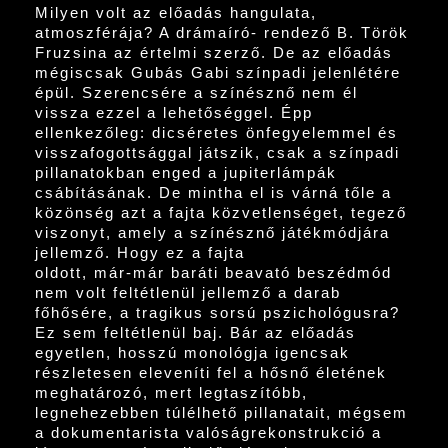
Milyen volt az előadás hangulata,
atmoszférája? A drámaíró- rendező B. Török
Fruzsina az értelmi szerző. De az előadás
mégiscsak Gubás Gabi színpadi jelenlétére
épül. Szerencsére a színésznő nem él
vissza ezzel a lehetőséggel. Épp
ellenkezőleg: dicséretes önfegyelemmel és
visszafogottsággal játszik, csak a színpadi
pillanatokban enged a jupiterlámpák
csábításának. De mintha el is várná tőle a
közönség azt a fajta közvetlenséget, tegező
viszonyt, amely a színésznő játékmódjára
jellemző. Hogy ez a fajta
oldott, már-már baráti beavató beszédmód
nem volt feltétlenül jellemző a darab
főhősére, a tragikus sorsú pszichológusra?
Ez sem feltétlenül baj. Bár az előadás
egyetlen, hosszú monológja igencsak
részletesen eleveníti fel a hősnő életének
meghatározó, mert legtaszítóbb,
legnehezebben túlélhető pillanatait, mégsem
a dokumentarista valóságrekonstrukció a