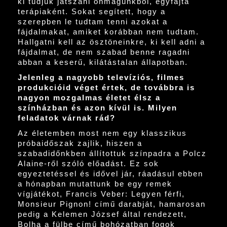
ki tudjuk játszani önmagunkból, egyfajta
terápiaként. Sokat segített, hogy a
szerepben le tudtam tenni azokat a
fájdalmakat, amiket korábban nem tudtam.
Hallgatni kell az ösztöneinkre, ki kell adni a
fájdalmat, de nem szabad benne ragadni
abban a keserű, kilátástalan állapotban.
Jelenleg a nagyobb televíziós, filmes
produkcióid véget értek, de továbbra is
nagyon mozgalmas életet élsz a
színházban és azon kívül is. Milyen
feladatok várnak rád?
Az életemben most nem egy klasszikus
próbaidőszak zajlik, hiszen a
szabadidőnkben állítottuk színpadra a Polcz
Alaine-ről szóló előadást. Ez sok
egyeztetéssel és idővel jár, ráadásul ebben
a hónapban mutattunk be egy remek
vígjátékot, Francis Veber: Legyen férfi,
Monsieur Pignon! című darabját, hamarosan
pedig a Kelemen József által rendezett,
Bolha a fülbe című bohózatban fogok