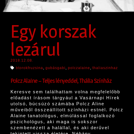
Egy korszak
lezárul
2018.12.08.
btorokfruzsina
,
gubásgabi
,
polczalaine
,
thaliaszinhaz
Polcz Alaine – Teljes lényeddel, Thália Színház
Keresve sem találhattam volna megfelelőbb
előadást írásom tárgyául a Vasárnapi Hírek
utolsó, búcsúzó számába Polcz Aline
műveiből összeállított színházi estnél. Polcz
Alaine tanatológus, elmúlással foglalkozó
pszichológus, aki maga is sokszor
szembenézett a halállal, és aki derűvel
tekintett vissza életére. Néhány