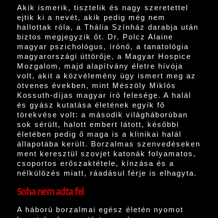
Akik ismerik, tisztelik és nagy szeretettel
ejtik ki a nevét, akik pedig még nem
hallottak róla, a Thália Színház darabja után
biztos megjegyzik őt. Dr. Polcz Alaine
magyar pszichológus, írónő, a tanatológia
magyarországi úttörője, a Magyar Hospice
Mozgalom, majd alapítvány életre hívója
volt, akit a közvélemény úgy ismert meg az
ötvenes években, mint Mészöly Miklós
Kossuth-díjas magyar író felesége. A halál
és gyász kutatása életének egyik fő
törekvése volt: a második világháborúban
sok sérült, halott embert látott, későbbi
életében pedig ő maga is a klinikai halál
állapotába került. Borzalmas szenvedéseken
ment keresztül szovjet katonák folyamatos,
csoportos erőszaktétele, kínzása és a
nélkülözés miatt, ráadásul férje is elhagyta.
Soha nem adta fel
A háború borzalmai egész életén nyomot