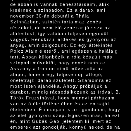
de abban is vannak zenésztársaim, akik
kísérnek a színpadon. Ez a darab, ami
november 30-án debütál a Thála
Színházban, szintén tartalmaz zenés
részeket, de nem élő zenekar játssza az
aláfestést, így valóban teljesen egyedül
vagyok. Rendkívül érdekes és gyönyörű az
anyag, amin dolgozunk. Ez egy áttekintés
Polcz Alain életéről, ami egészen a haláláig
tart. Abban különbözik a róla készült más
színpadi művektől, hogy ennek nem az
Asszony a fronton című műve adta az
alapot, hanem egy teljesen új, átfogó,
önéletrajzi darab született. Számomra ez
most Isten ajándéka. Ahogy próbáljuk a
darabot, mindig rácsodálkozunk az íróval, B.
Török Fruzsinával, hogy mennyi párhuzam
van az ő élettörténetében és az én saját
életemben. Én magam is azt gondolom, hogy
az élet gyönyörű szép. Egészen más, ha ezt
én, mint Gubás Gabi jelentem ki, mert az
emberek azt gondolják, könnyű neked, de ha