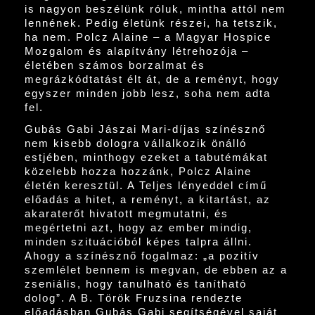
is nagyon beszélünk róluk, mintha attól nem
lennének. Pedig életünk részei, ha tetszik,
ha nem. Polcz Alaine – a Magyar Hospice
Mozgalom és alapítvány létrehozója –
életében számos borzalmat és
megrázkódtatást élt át, de a reményt, hogy
egyszer minden jobb lesz, soha nem adta
fel.
Gubás Gabi Jászai Mari-díjas színésznő
nem kisebb dologra vállalkozik önálló
estjében, minthogy ezeket a tabutémákat
közelebb hozza hozzánk, Polcz Alaine
életén keresztül. A Teljes lényeddel című
előadás a hitet, a reményt, a kitartást, az
akaraterőt hivatott megmutatni, és
megértetni azt, hogy az ember mindig,
minden szituációból képes talpra állni.
Ahogy a színésznő fogalmaz: „a pozitív
szemlélet bennem is megvan, de ebben az a
zseniális, hogy tanulható és tanítható
dolog”. A B. Török Fruzsina rendezte
előadásban Gubás Gabi segítségével saját