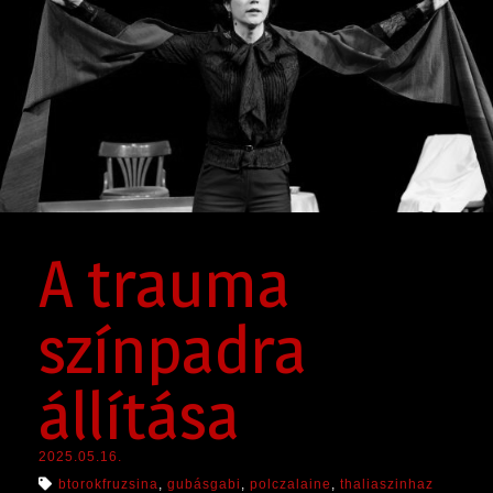
SAJTÓ
A trauma
színpadra
állítása
2025.05.16.
btorokfruzsina
,
gubásgabi
,
polczalaine
,
thaliaszinhaz