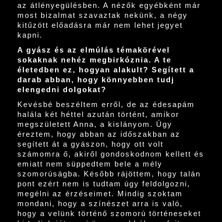
az átlényegülésben. A nézők egyébként már
most bizalmat szavaztak nekünk, a négy
kitűzött előadásra már nem lehet jegyet
kapni.
A gyász és az elmúlás témakörével
sokaknak nehéz megbirkóznia. A te
életedben ez, hogyan alakult? Segített a
darab abban, hogy könnyebben tudj
elengedni dolgokat?
Kevésbé beszéltem erről, de az édesapám
halála két héttel azután történt, amikor
megszületett Anna, a kislányom. Úgy
éreztem, hogy abban az időszakban az
segített át a gyászon, hogy ott volt
számomra ő, akiről gondoskodnom kellett és
emiatt nem süppedtem bele a mély
szomorúságba. Később rájöttem, hogy talán
pont ezért nem is tudtam úgy feldolgozni,
megélni az érzéseimet. Mindig szoktam
mondani, hogy a színészet arra is való,
hogy a velünk történő szomorú történeseket