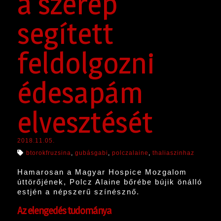
a szerep
segített
feldolgozni
édesapám
elvesztését
2018.11.05.
btorokfruzsina
,
gubásgabi
,
polczalaine
,
thaliaszinhaz
Hamarosan a Magyar Hospice Mozgalom
úttörőjének, Polcz Alaine bőrébe bújik önálló
estjén a népszerű színésznő.
Az elengedés tudománya