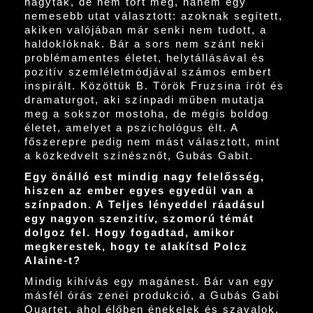
hagytak, de nem tört meg, hanem egy
nemesebb utat választott: azoknak segített,
akiken valójában már senki nem tudott, a
haldoklóknak. Bár a sors nem szánt neki
problémamentes életet, helytállásával és
pozitív szemléletmódjával számos embert
inspirált. Közöttük B. Török Fruzsina írót és
dramaturgot, aki színpadi műben mutatja
meg a sokszor mostoha, de mégis boldog
életet, amelyet a pszichológus élt. A
főszerepre pedig nem mást választott, mint
a közkedvelt színésznőt, Gubás Gabit.
Egy önálló est mindig nagy felelősség,
hiszen az ember egyes egyedül van a
színpadon. A Teljes lényeddel ráadásul
egy nagyon szenzitív, szomorú témát
dolgoz fel. Hogy fogadtad, amikor
megkerestek, hogy te alakítsd Polcz
Alaine-t?
Mindig kihívás egy magánest. Bár van egy
másfél órás zenei produkció, a Gubás Gabi
Quartet, ahol élőben énekelek és szavalok,