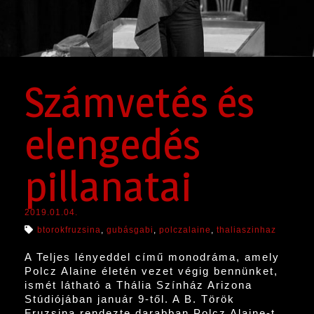
Számvetés és
elengedés
pillanatai
2019.01.04.
btorokfruzsina
,
gubásgabi
,
polczalaine
,
thaliaszinhaz
A Teljes lényeddel című monodráma, amely
Polcz Alaine életén vezet végig bennünket,
ismét látható a Thália Színház Arizona
Stúdiójában január 9-től. A B. Török
Fruzsina rendezte darabban Polcz Alaine-t