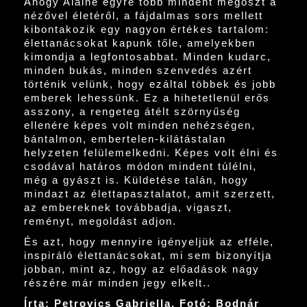
Ahogy Alaine egyre több mindent megoszt a
nézővel életéről, a fájdalmas sors mellett
kibontakozik egy nagyon értékes tartalom:
élettanácsokat kapunk tőle, amelyekben
kimondja a legfontosabbat. Minden kudarc,
minden bukás, minden szenvedés azért
történik velünk, hogy ezáltal többek és jobb
emberek lehessünk. Ez a hihetetlenül erős
asszony, a rengeteg átélt szörnyűség
ellenére képes volt minden nehézségen,
bántalmon, embertelen-kilátástalan
helyzeten felülemelkedni. Képes volt élni és
csodával határos módon mindent túlélni,
még a gyászt is. Küldetése talán, hogy
mindazt az élettapasztalatot, amit szerzett,
az embereknek továbbadja, vigaszt,
reményt, megoldást adjon.
És azt, hogy mennyire igényeljük az efféle,
inspiráló élettanácsokat, mi sem bizonyítja
jobban, mint az, hogy az előadások nagy
részére már minden jegy elkelt..
Írta: Petrovics Gabriella, Fotó: Bodnár